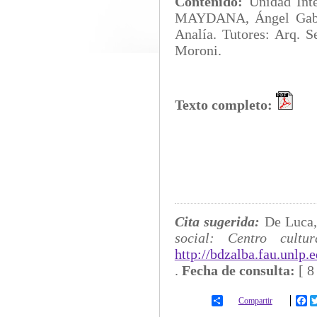
Contenido:
Unidad In
MAYDANA, Ángel Gabri
Analía. Tutores: Arq. S
Moroni.
Texto completo:
Cita sugerida:
De Luca,
social: Centro cultu
http://bdzalba.fau.unlp
.
Fecha de consulta:
[
8
Compartir
Fa