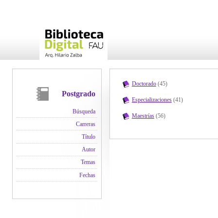
Doctorado
(45)
Postgrado
Especializaciones
(41)
Búsqueda
Maestrías
(56)
Carreras
Título
Autor
Temas
Fechas