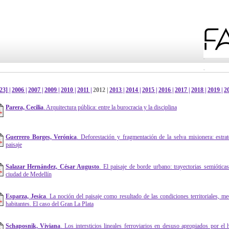
23] |
2006 |
2007 |
2009 |
2010 |
2011 |
2012 |
2013 |
2014 |
2015 |
2016 |
2017 |
2018 |
2019 |
20
Parera, Cecilia
. Arquitectura pública: entre la burocracia y la disciplina
Guerrero Borges, Verónica
. Deforestación y fragmentación de la selva misionera: estra
paisaje
Salazar Hernández, César Augusto
. El paisaje de borde urbano: trayectorias semiótica
ciudad de Medellín
Esparza, Jesica
. La noción del paisaje como resultado de las condiciones territoriales, me
habitantes. El caso del Gran La Plata
Schaposnik, Viviana
. Los intersticios lineales ferroviarios en desuso apropiados por el 