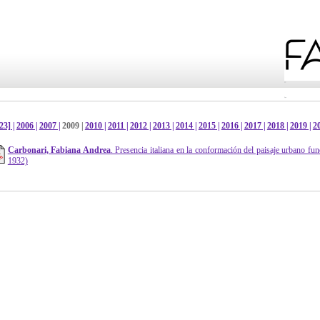
23] |
2006 |
2007 |
2009 |
2010 |
2011 |
2012 |
2013 |
2014 |
2015 |
2016 |
2017 |
2018 |
2019 |
20
Carbonari, Fabiana Andrea
. Presencia italiana en la conformación del paisaje urbano fu
1932)