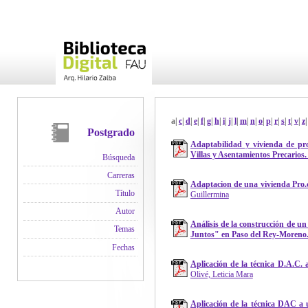
a|
c
|
d
|
e
|
f
|
g
|
h
|
i
|
j
|
l
|
m
|
n
|
o
|
p
|
r
|
s
|
t
|
v
|
z
|
Postgrado
Adaptabilidad y vivienda de pro
Villas y Asentamientos Precarios.
Búsqueda
Carreras
Adaptacion de una vivienda Pro.c
Título
Guillermina
Autor
Análisis de la construcción de un
Temas
Juntos" en Paso del Rey-Moreno
Fechas
Aplicación de la técnica D.A.C. a
Olivé, Leticia Mara
Aplicación de la técnica DAC a u