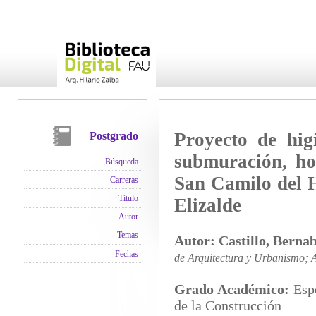
Proyecto de hig
Postgrado
submuración, ho
Búsqueda
San Camilo del H
Carreras
Título
Elizalde
Autor
Temas
Autor:
Castillo, Berna
Fechas
de Arquitectura y Urbanismo; A
Grado Académico:
Esp
de la Construcción