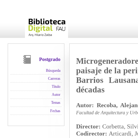
Microgenerador
Postgrado
paisaje de la pe
Búsqueda
Barrios Lausan
Carreras
Título
décadas
Autor
Temas
Autor:
Recoba, Aleja
Fechas
Facultad de Arquitectura y Urb
Director:
Corbetta, Silv
Codirector:
Articardi, 