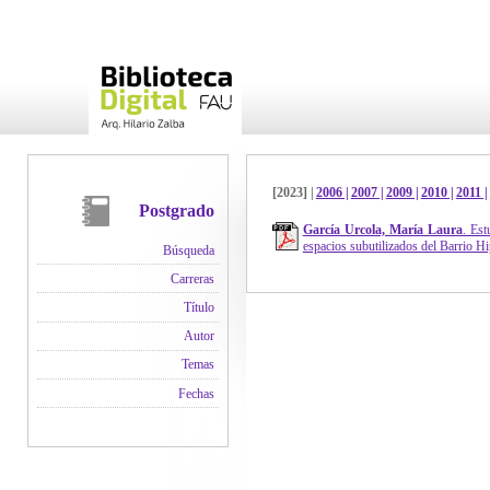
[2023] |
2006 |
2007 |
2009 |
2010 |
2011 |
Postgrado
García Urcola, María Laura
. Est
espacios subutilizados del Barrio H
Búsqueda
Carreras
Título
Autor
Temas
Fechas