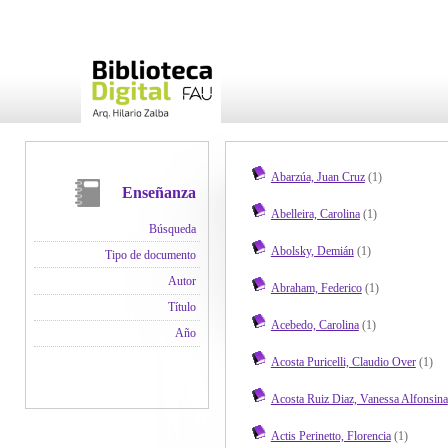
Abarzúa, Juan Cruz
(1)
Enseñanza
Abelleira, Carolina
(1)
Búsqueda
Abolsky, Demián
(1)
Tipo de documento
Autor
Abraham, Federico
(1)
Título
Acebedo, Carolina
(1)
Año
Acosta Puricelli, Claudio Over
(1)
Acosta Ruiz Diaz, Vanessa Alfonsina
Actis Perinetto, Florencia
(1)