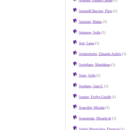
Angelini, Aldana Camila
(1)
Antonelli Baccino, Piero
(1)
Antonini, Matías
(1)
Antonow, Sofía
(1)
Aon, Laura
(1)
Apphesberho, Eduardo Andrés
(1)
Aprigliano, Magdalena
(1)
Apter, Sofía
(1)
Aquilano, Juan E.
(1)
Aquino, Evelyn Giselle
(1)
Arancibia, Micaela
(1)
Araquistain, Micaela de
(1)
Arbelo Mengochea, Florencia
(1)