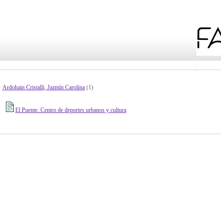
Ardohain Cristalli, Jazmín Carolina
(1)
El Puente. Centro de deportes urbanos y cultura