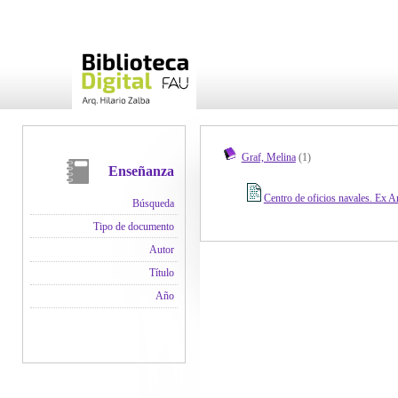
Graf, Melina
(1)
Enseñanza
Centro de oficios navales. Ex A
Búsqueda
Tipo de documento
Autor
Título
Año