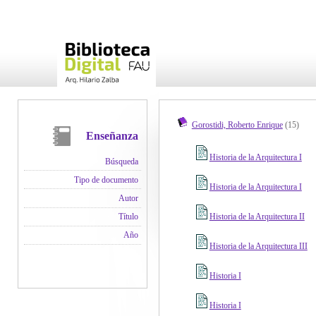
Gorostidi, Roberto Enrique
(15)
Enseñanza
Historia de la Arquitectura I
Búsqueda
Tipo de documento
Historia de la Arquitectura I
Autor
Historia de la Arquitectura II
Título
Año
Historia de la Arquitectura III
Historia I
Historia I