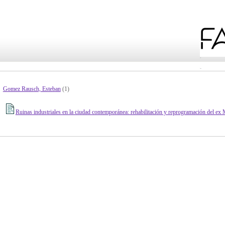
Gomez Rausch, Esteban
(1)
Ruinas industriales en la ciudad contemporánea: rehabilitación y reprogramación del ex