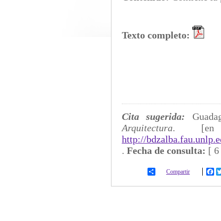
Texto completo:
Cita sugerida:
Guada
Arquitectura
. [en
http://bdzalba.fau.unlp
.
Fecha de consulta:
[
6
Compartir
Fa