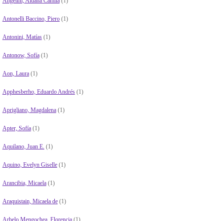
Angelini, Aldana Camila
(1)
Antonelli Baccino, Piero
(1)
Antonini, Matías
(1)
Antonow, Sofía
(1)
Aon, Laura
(1)
Apphesberho, Eduardo Andrés
(1)
Aprigliano, Magdalena
(1)
Apter, Sofía
(1)
Aquilano, Juan E.
(1)
Aquino, Evelyn Giselle
(1)
Arancibia, Micaela
(1)
Araquistain, Micaela de
(1)
Arbelo Mengochea, Florencia
(1)