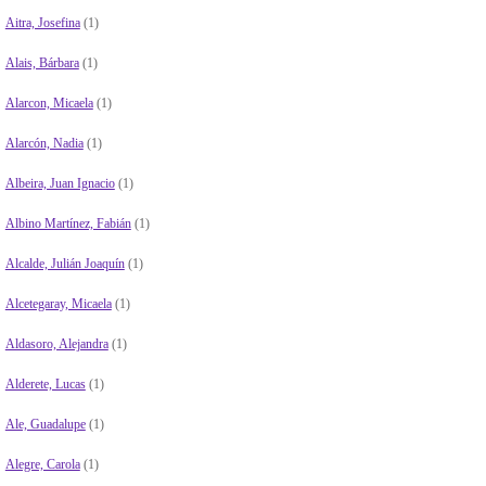
Aitra, Josefina
(1)
Alais, Bárbara
(1)
Alarcon, Micaela
(1)
Alarcón, Nadia
(1)
Albeira, Juan Ignacio
(1)
Albino Martínez, Fabián
(1)
Alcalde, Julián Joaquín
(1)
Alcetegaray, Micaela
(1)
Aldasoro, Alejandra
(1)
Alderete, Lucas
(1)
Ale, Guadalupe
(1)
Alegre, Carola
(1)