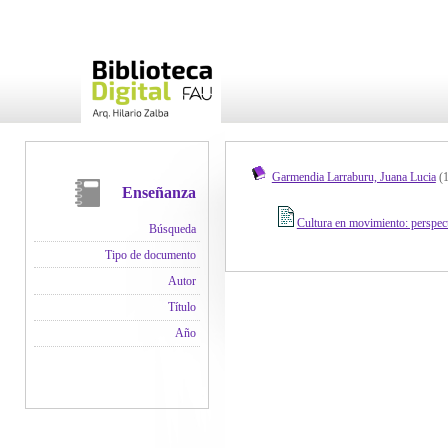
Garmendia Larraburu, Juana Lucia
(1
Enseñanza
Cultura en movimiento: perspecti
Búsqueda
Tipo de documento
Autor
Título
Año