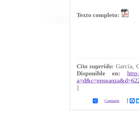
Texto completo:
Cita sugerida:
García, 
Disponible en:
http
a=d&c=enseanza&d=62
]
Compartir
Fa