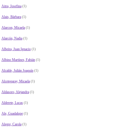
Aitra, Josefina
(1)
Alais, Bárbara
(1)
Alarcon, Micaela
(1)
Alarcón, Nadia
(1)
Albeira, Juan Ignacio
(1)
Albino Martínez, Fabián
(1)
Alcalde, Julián Joaquín
(1)
Alcetegaray, Micaela
(1)
Aldasoro, Alejandra
(1)
Alderete, Lucas
(1)
Ale, Guadalupe
(1)
Alegre, Carola
(1)