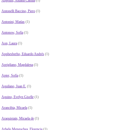
Angelini, Aldana Camila
(1)
Antonelli Baccino, Piero
(1)
Antonini, Matías
(1)
Antonow, Sofía
(1)
Aon, Laura
(1)
Apphesberho, Eduardo Andrés
(1)
Aprigliano, Magdalena
(1)
Apter, Sofía
(1)
Aquilano, Juan E.
(1)
Aquino, Evelyn Giselle
(1)
Arancibia, Micaela
(1)
Araquistain, Micaela de
(1)
Arbelo Mengochea, Florencia
(1)