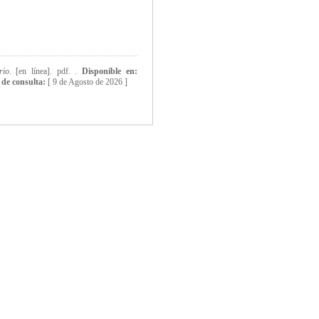
rio
. [en línea]. pdf. .
Disponible en:
 de consulta:
[
9 de Agosto de 2026 ]