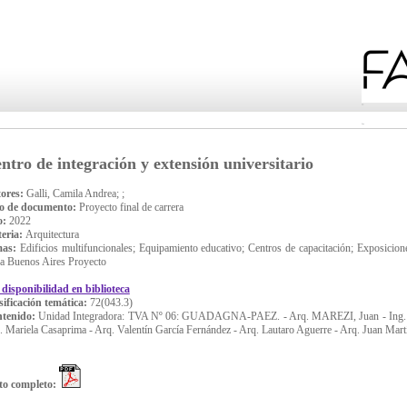
ntro de integración y extensión universitario
ores:
Galli, Camila Andrea; ;
o de documento:
Proyecto final de carrera
o:
2022
eria:
Arquitectura
mas:
Edificios multifuncionales; Equipamiento educativo; Centros de capacitación; Exposicione
a Buenos Aires Proyecto
 disponibilidad en biblioteca
sificación temática:
72(043.3)
tenido:
Unidad Integradora: TVA Nº 06: GUADAGNA-PAEZ. - Arq. MAREZI, Juan - Ing
. Mariela Casaprima - Arq. Valentín García Fernández - Arq. Lautaro Aguerre - Arq. Juan Mart
to completo: