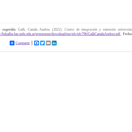
a sugerida:
Galli, Camila Andrea. (2022).
Centro de integración y extensión universita
p://bdzalba.fau.unlp.edu.ar/greenstone/download/ens/pfc/pfc796/GalliCamilaAndrea.pdf
.
Fecha
Compartir
Facebook
Twitter
Email
LinkedIn