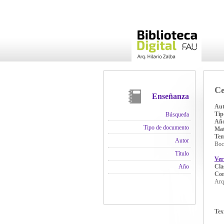
Ce
Enseñanza
Aut
Tip
Búsqueda
Añ
Tipo de documento
Mat
Te
Autor
Boc
Título
Ver
Cla
Año
Con
Arq
Tex