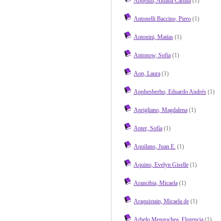
Angelini, Aldana Camila
(1)
Antonelli Baccino, Piero
(1)
Antonini, Matías
(1)
Antonow, Sofía
(1)
Aon, Laura
(1)
Apphesberho, Eduardo Andrés
(1)
Aprigliano, Magdalena
(1)
Apter, Sofía
(1)
Aquilano, Juan E.
(1)
Aquino, Evelyn Giselle
(1)
Arancibia, Micaela
(1)
Araquistain, Micaela de
(1)
Arbelo Mengochea, Florencia
(1)