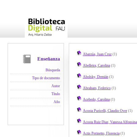
Abarzúa, Juan Cruz
(1)
Enseñanza
Abelleira, Carolina
(1)
Búsqueda
Abolsky, Demián
(1)
Tipo de documento
Autor
Abraham, Federico
(1)
Título
Acebedo, Carolina
(1)
Año
Acosta Puricelli, Claudio Over
(1)
Acosta Ruiz Diaz, Vanessa Alfonsina
Actis Perinetto, Florencia
(1)