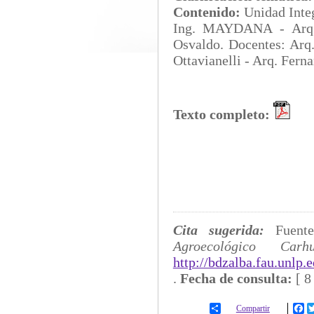
Contenido:
Unidad In
Ing. MAYDANA - Arq
Osvaldo. Docentes: Arq.
Ottavianelli - Arq. Fern
Texto completo:
Cita sugerida:
Fuent
Agroecológico Carh
http://bdzalba.fau.unlp
.
Fecha de consulta:
[
8
Compartir
Fa