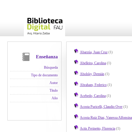
Abarzúa, Juan Cruz
(1)
Enseñanza
Abelleira, Carolina
(1)
Búsqueda
Abolsky, Demián
(1)
Tipo de documento
Autor
Abraham, Federico
(1)
Título
Acebedo, Carolina
(1)
Año
Acosta Puricelli, Claudio Over
(1)
Acosta Ruiz Diaz, Vanessa Alfonsina
Actis Perinetto, Florencia
(1)