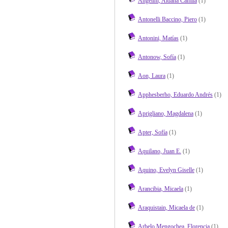
Angelini, Aldana Camila
(1)
Antonelli Baccino, Piero
(1)
Antonini, Matías
(1)
Antonow, Sofía
(1)
Aon, Laura
(1)
Apphesberho, Eduardo Andrés
(1)
Aprigliano, Magdalena
(1)
Apter, Sofía
(1)
Aquilano, Juan E.
(1)
Aquino, Evelyn Giselle
(1)
Arancibia, Micaela
(1)
Araquistain, Micaela de
(1)
Arbelo Mengochea, Florencia
(1)