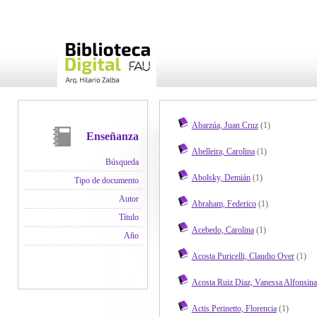
Abarzúa, Juan Cruz
(1)
Enseñanza
Abelleira, Carolina
(1)
Búsqueda
Abolsky, Demián
(1)
Tipo de documento
Autor
Abraham, Federico
(1)
Título
Acebedo, Carolina
(1)
Año
Acosta Puricelli, Claudio Over
(1)
Acosta Ruiz Diaz, Vanessa Alfonsina
Actis Perinetto, Florencia
(1)