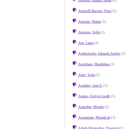
Angelini, Aldana Camila
(1)
Antonelli Baccino, Piero
(1)
Antonini, Matías
(1)
Antonow, Sofía
(1)
Aon, Laura
(1)
Apphesberho, Eduardo Andrés
(1)
Aprigliano, Magdalena
(1)
Apter, Sofía
(1)
Aquilano, Juan E.
(1)
Aquino, Evelyn Giselle
(1)
Arancibia, Micaela
(1)
Araquistain, Micaela de
(1)
Arbelo Mengochea, Florencia
(1)