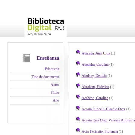
Abarzúa, Juan Cruz
(1)
Enseñanza
Abelleira, Carolina
(1)
Búsqueda
Abolsky, Demián
(1)
Tipo de documento
Autor
Abraham, Federico
(1)
Título
Acebedo, Carolina
(1)
Año
Acosta Puricelli, Claudio Over
(1)
Acosta Ruiz Diaz, Vanessa Alfonsina
Actis Perinetto, Florencia
(1)