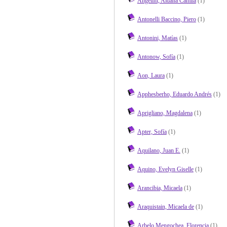
Angelini, Aldana Camila
(1)
Antonelli Baccino, Piero
(1)
Antonini, Matías
(1)
Antonow, Sofía
(1)
Aon, Laura
(1)
Apphesberho, Eduardo Andrés
(1)
Aprigliano, Magdalena
(1)
Apter, Sofía
(1)
Aquilano, Juan E.
(1)
Aquino, Evelyn Giselle
(1)
Arancibia, Micaela
(1)
Araquistain, Micaela de
(1)
Arbelo Mengochea, Florencia
(1)