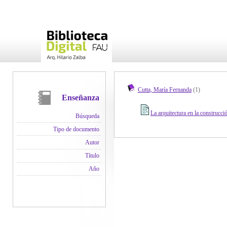
Cutta, María Fernanda
(1)
Enseñanza
La arquitectura en la construcció
Búsqueda
Tipo de documento
Autor
Título
Año