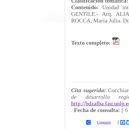
Clasificación temática
Contenido:
Unidad i
GENTILE.- Arq. ALIA
ROCCA, María Julia. Do
Texto completo:
Cita sugerida:
Cocchiar
de desarrollo regi
http://bdzalba.fau.unlp
.
Fecha de consulta:
[
6
Compartir
Fa