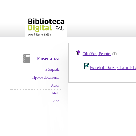
Cilio Vera, Federico
(1)
Enseñanza
Escuela de Danza y Teatro de La
Búsqueda
Tipo de documento
Autor
Título
Año