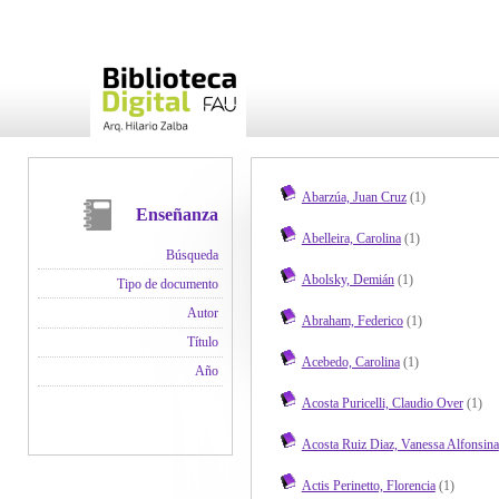
Abarzúa, Juan Cruz
(1)
Enseñanza
Abelleira, Carolina
(1)
Búsqueda
Abolsky, Demián
(1)
Tipo de documento
Autor
Abraham, Federico
(1)
Título
Acebedo, Carolina
(1)
Año
Acosta Puricelli, Claudio Over
(1)
Acosta Ruiz Diaz, Vanessa Alfonsina
Actis Perinetto, Florencia
(1)