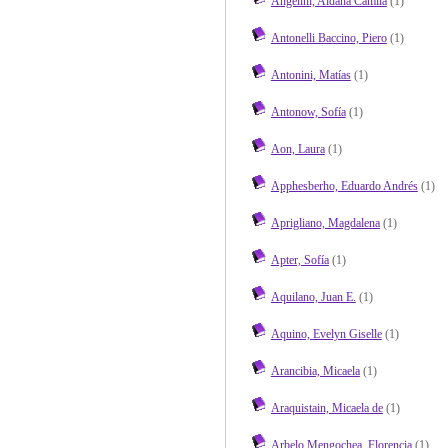
Angelini, Aldana Camila
(1)
Antonelli Baccino, Piero
(1)
Antonini, Matías
(1)
Antonow, Sofía
(1)
Aon, Laura
(1)
Apphesberho, Eduardo Andrés
(1)
Aprigliano, Magdalena
(1)
Apter, Sofía
(1)
Aquilano, Juan E.
(1)
Aquino, Evelyn Giselle
(1)
Arancibia, Micaela
(1)
Araquistain, Micaela de
(1)
Arbelo Mengochea, Florencia
(1)