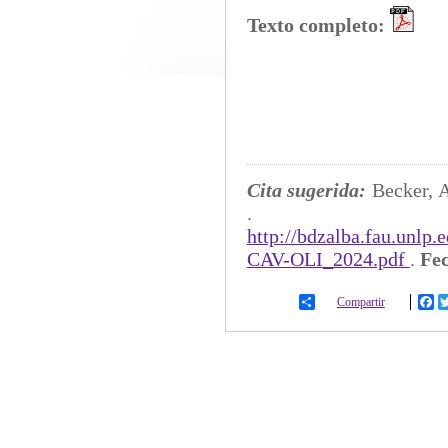
Texto completo:
Cita sugerida:
Becker, 
http://bdzalba.fau.unlp
CAV-OLI_2024.pdf
.
Fec
Compartir
Fa