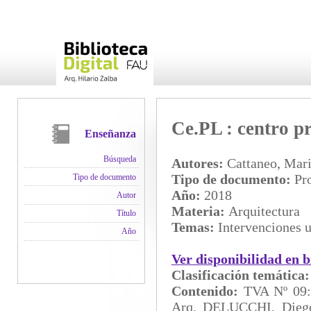
Ce.PL : centro pr
Enseñanza
Búsqueda
Autores:
Cattaneo, Mari
Tipo de documento:
Pro
Tipo de documento
Año:
2018
Autor
Materia:
Arquitectura
Título
Temas:
Intervenciones u
Año
Ver disponibilidad en b
Clasificación temática
Contenido:
TVA Nº 09
Arq. DELUCCHI, Dieg