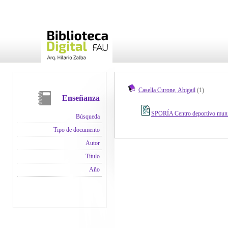
Casella Curone, Abigail
(1)
Enseñanza
SPORÍA Centro deportivo munic
Búsqueda
Tipo de documento
Autor
Título
Año