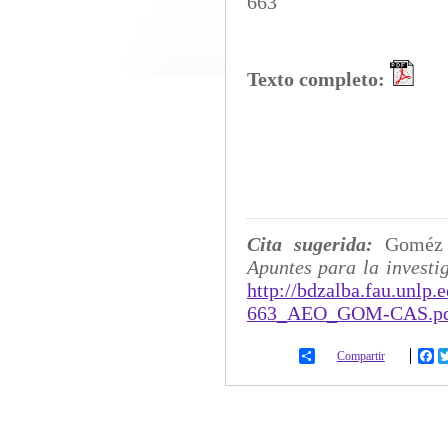
663
Texto completo:
Cita sugerida:
Goméz 
Apuntes para la investi
http://bdzalba.fau.unlp
663_AEO_GOM-CAS.p
Compartir
Fa