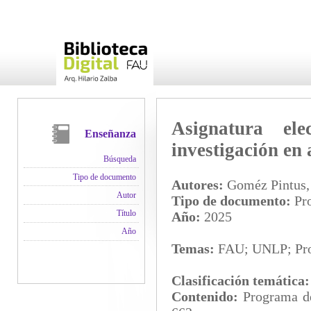
Asignatura ele
Enseñanza
investigación en 
Búsqueda
Tipo de documento
Autores:
Goméz Pintus, 
Autor
Tipo de documento:
Pro
Título
Año:
2025
Año
Temas:
FAU; UNLP; Pro
Clasificación temática
Contenido:
Programa de