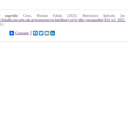
ta sugerida:
Creus, Mariano Fabián. (2022).
Matematica Aplicada
. [en 
p://bdzalba.fau.unlp.edu.ar/greenstone/cgi-bin/library.cgi?a=d&c=enseanza&d=624_tv2_2022
6 ]
Compartir
Facebook
Twitter
Email
LinkedIn