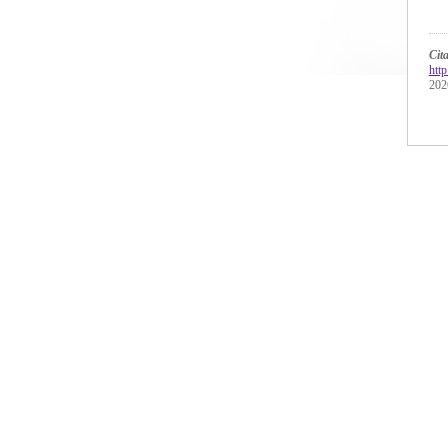
Ci
htt
202