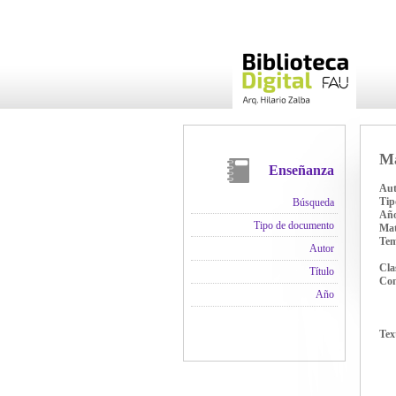
Ma
Enseñanza
Aut
Tip
Búsqueda
Añ
Tipo de documento
Mat
Te
Autor
Cla
Título
Con
Año
Tex