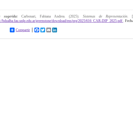
ta sugerida:
Carbonari, Fabiana Andrea. (2025).
Sistemas de Representación
. 
p://bdzalba.fau.unlp.edu.ar/greenstone/download/ens/prg/2025/616_CAR-DIP_2025.pdf
.
Fecha
Compartir
Facebook
Twitter
Email
LinkedIn