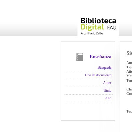
Si
Enseñanza
Aut
Tip
Búsqueda
Añ
Tipo de documento
Mat
Te
Autor
Cla
Título
Con
Año
Tex