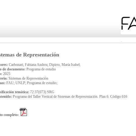
stemas de Representación
ores:
Carbonari, Fabiana Andrea; Dipirro, María Isabel;
o de documento:
Programa de estudio
o:
2025
eria:
Sistemas de Representación
mas:
FAU; UNLP; Programa de estudio;
sificación temática:
72:37(073) SRG
tenido:
Programa del Taller Vertical de Sistemas de Representación. Plan 6. Código 616
to completo: