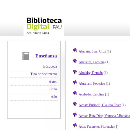
Abarzúa, Juan Cruz
(1)
Enseñanza
Abelleira, Carolina
(1)
Búsqueda
Abolsky, Demián
(1)
Tipo de documento
Autor
Abraham, Federico
(1)
Título
Acebedo, Carolina
(1)
Año
Acosta Puricelli, Claudio Over
(1)
Acosta Ruiz Diaz, Vanessa Alfonsina
Actis Perinetto, Florencia
(1)