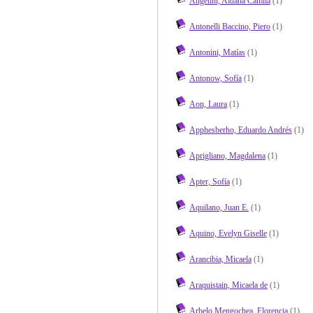
Angelini, Aldana Camila
(1)
Antonelli Baccino, Piero
(1)
Antonini, Matías
(1)
Antonow, Sofía
(1)
Aon, Laura
(1)
Apphesberho, Eduardo Andrés
(1)
Aprigliano, Magdalena
(1)
Apter, Sofía
(1)
Aquilano, Juan E.
(1)
Aquino, Evelyn Giselle
(1)
Arancibia, Micaela
(1)
Araquistain, Micaela de
(1)
Arbelo Mengochea, Florencia
(1)