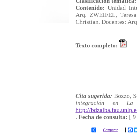
Clasificación temática
Contenido:
Unidad In
Arq. ZWEIFEL, Teres
Christian. Docentes: Ar
Texto completo:
Cita sugerida:
Bozzo, S
integración en La
http://bdzalba.fau.unlp
.
Fecha de consulta:
[
9
Compartir
Fa