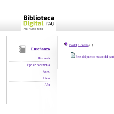
Bostal, Gonzalo
(1)
Enseñanza
Ecos del puerto: museo del patri
Búsqueda
Tipo de documento
Autor
Título
Año