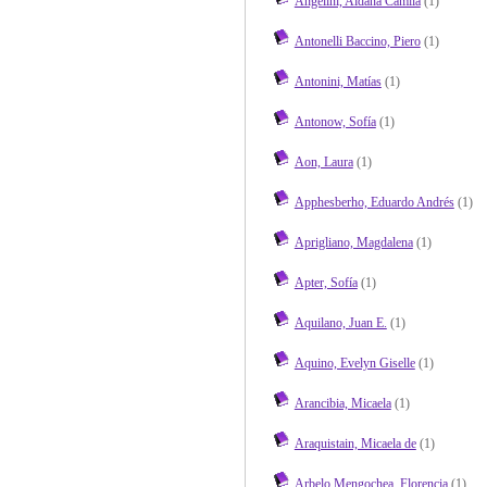
Angelini, Aldana Camila
(1)
Antonelli Baccino, Piero
(1)
Antonini, Matías
(1)
Antonow, Sofía
(1)
Aon, Laura
(1)
Apphesberho, Eduardo Andrés
(1)
Aprigliano, Magdalena
(1)
Apter, Sofía
(1)
Aquilano, Juan E.
(1)
Aquino, Evelyn Giselle
(1)
Arancibia, Micaela
(1)
Araquistain, Micaela de
(1)
Arbelo Mengochea, Florencia
(1)