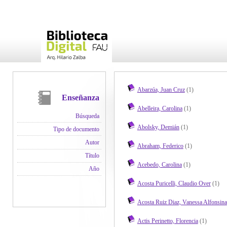
Abarzúa, Juan Cruz
(1)
Enseñanza
Abelleira, Carolina
(1)
Búsqueda
Abolsky, Demián
(1)
Tipo de documento
Autor
Abraham, Federico
(1)
Título
Acebedo, Carolina
(1)
Año
Acosta Puricelli, Claudio Over
(1)
Acosta Ruiz Diaz, Vanessa Alfonsina
Actis Perinetto, Florencia
(1)