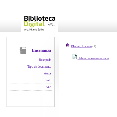
Blachet, Luciano
(1)
Enseñanza
Habitar la macromanzana
Búsqueda
Tipo de documento
Autor
Título
Año