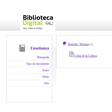
Biaggini, Martina
(1)
Enseñanza
Usina de la Cultura
Búsqueda
Tipo de documento
Autor
Título
Año