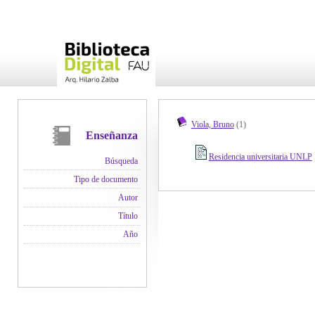
Viola, Bruno
(1)
Enseñanza
Residencia universitaria UNLP
Búsqueda
Tipo de documento
Autor
Título
Año