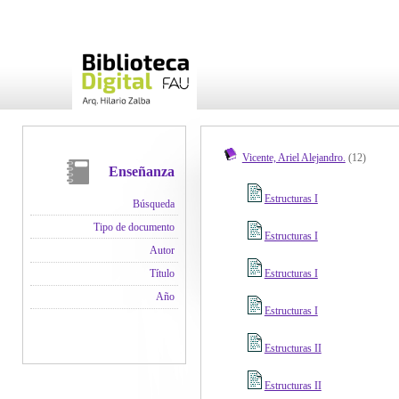
Vicente, Ariel Alejandro.
(12)
Enseñanza
Estructuras I
Búsqueda
Tipo de documento
Estructuras I
Autor
Estructuras I
Título
Año
Estructuras I
Estructuras II
Estructuras II