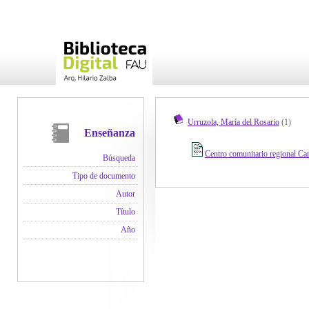
Urruzola, María del Rosario
(1)
Enseñanza
Centro comunitario regional Cam
Búsqueda
Tipo de documento
Autor
Título
Año