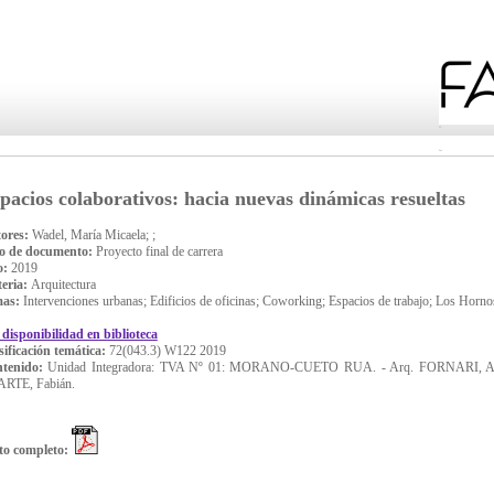
pacios colaborativos: hacia nuevas dinámicas resueltas
ores:
Wadel, María Micaela; ;
o de documento:
Proyecto final de carrera
o:
2019
eria:
Arquitectura
mas:
Intervenciones urbanas; Edificios de oficinas; Coworking; Espacios de trabajo; Los Horno
 disponibilidad en biblioteca
sificación temática:
72(043.3) W122 2019
tenido:
Unidad Integradora: TVA Nº 01: MORANO-CUETO RUA. - Arq. FORNARI, Aníb
ARTE, Fabián.
to completo: