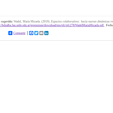
a sugerida:
Wadel, María Micaela. (2019).
Espacios colaborativos: hacia nuevas dinámicas re
p://bdzalba.fau.unlp.edu.ar/greenstone/download/ens/pfc/pfc278/WadelMariaMicaela.pdf
.
Fecha
Compartir
Facebook
Twitter
Email
LinkedIn