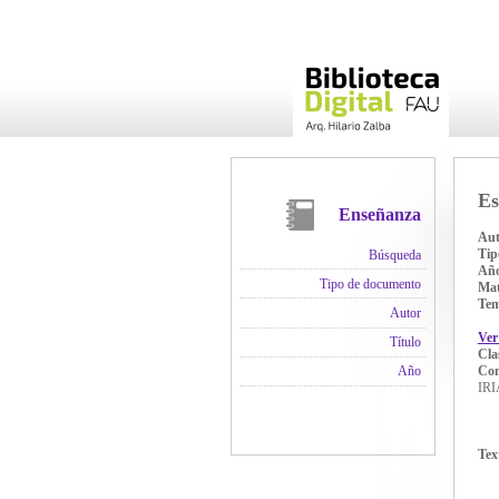
Es
Enseñanza
Aut
Tip
Búsqueda
Añ
Tipo de documento
Mat
Te
Autor
Ver
Título
Cla
Con
Año
IRI
Tex