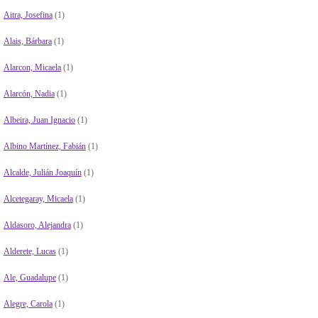
Aitra, Josefina
(1)
Alais, Bárbara
(1)
Alarcon, Micaela
(1)
Alarcón, Nadia
(1)
Albeira, Juan Ignacio
(1)
Albino Martínez, Fabián
(1)
Alcalde, Julián Joaquín
(1)
Alcetegaray, Micaela
(1)
Aldasoro, Alejandra
(1)
Alderete, Lucas
(1)
Ale, Guadalupe
(1)
Alegre, Carola
(1)