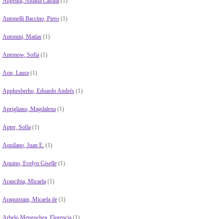
Angelini, Aldana Camila
(1)
Antonelli Baccino, Piero
(1)
Antonini, Matías
(1)
Antonow, Sofía
(1)
Aon, Laura
(1)
Apphesberho, Eduardo Andrés
(1)
Aprigliano, Magdalena
(1)
Apter, Sofía
(1)
Aquilano, Juan E.
(1)
Aquino, Evelyn Giselle
(1)
Arancibia, Micaela
(1)
Araquistain, Micaela de
(1)
Arbelo Mengochea, Florencia
(1)