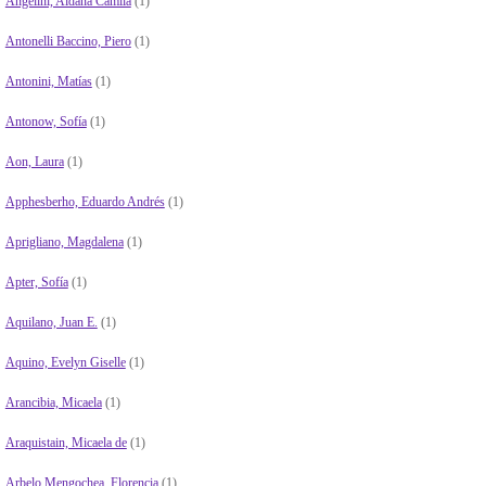
Angelini, Aldana Camila
(1)
Antonelli Baccino, Piero
(1)
Antonini, Matías
(1)
Antonow, Sofía
(1)
Aon, Laura
(1)
Apphesberho, Eduardo Andrés
(1)
Aprigliano, Magdalena
(1)
Apter, Sofía
(1)
Aquilano, Juan E.
(1)
Aquino, Evelyn Giselle
(1)
Arancibia, Micaela
(1)
Araquistain, Micaela de
(1)
Arbelo Mengochea, Florencia
(1)