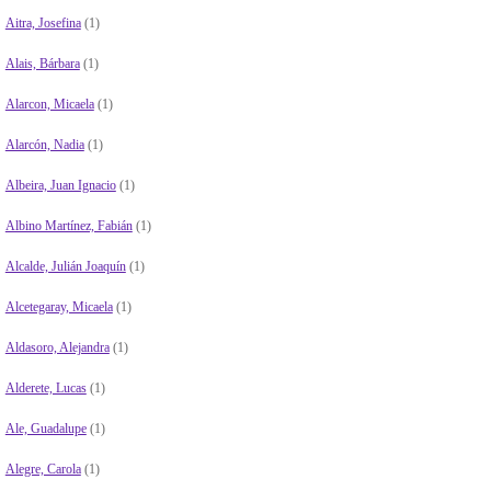
Aitra, Josefina
(1)
Alais, Bárbara
(1)
Alarcon, Micaela
(1)
Alarcón, Nadia
(1)
Albeira, Juan Ignacio
(1)
Albino Martínez, Fabián
(1)
Alcalde, Julián Joaquín
(1)
Alcetegaray, Micaela
(1)
Aldasoro, Alejandra
(1)
Alderete, Lucas
(1)
Ale, Guadalupe
(1)
Alegre, Carola
(1)