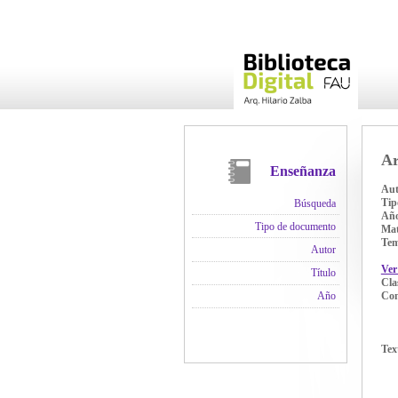
Ar
Enseñanza
Aut
Tip
Búsqueda
Añ
Tipo de documento
Mat
Te
Autor
Ver
Título
Cla
Con
Año
Tex