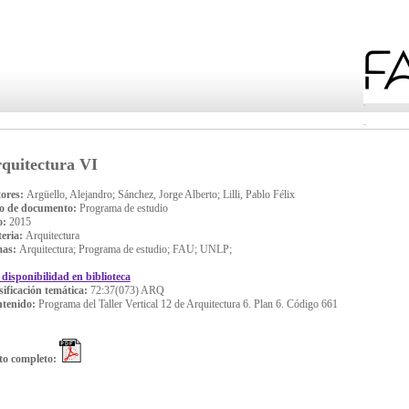
quitectura VI
ores:
Argüello, Alejandro; Sánchez, Jorge Alberto; Lilli, Pablo Félix
o de documento:
Programa de estudio
o:
2015
eria:
Arquitectura
mas:
Arquitectura; Programa de estudio; FAU; UNLP;
 disponibilidad en biblioteca
sificación temática:
72:37(073) ARQ
tenido:
Programa del Taller Vertical 12 de Arquitectura 6. Plan 6. Código 661
to completo: