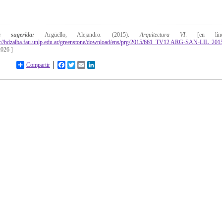
ta sugerida:
Argüello, Alejandro. (2015).
Arquitectura VI
. [en lí
p://bdzalba.fau.unlp.edu.ar/greenstone/download/ens/prg/2015/661_TV12 ARG-SAN-LIL_201
2026 ]
Compartir
Facebook
Twitter
Email
LinkedIn