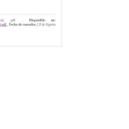
nea]. pdf. .
Disponible en:
5.pdf
.
Fecha de consulta:
[
8 de Agosto