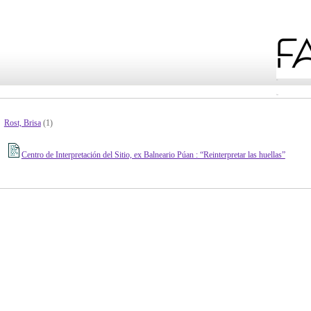
Rost, Brisa
(1)
Centro de Interpretación del Sitio, ex Balneario Púan : “Reinterpretar las huellas”