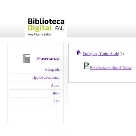
Rodriguez, Yanina Anahí
(1)
Enseñanza
Residencia estudiantil Tolosa
Búsqueda
Tipo de documento
Autor
Título
Año