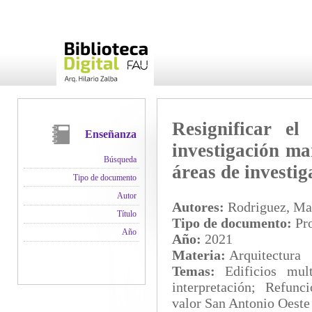
Resignificar el
Enseñanza
investigación ma
Búsqueda
áreas de investig
Tipo de documento
Autor
Autores:
Rodriguez, Mar
Título
Tipo de documento:
Pro
Año
Año:
2021
Materia:
Arquitectura
Temas:
Edificios mul
interpretación; Refunc
valor San Antonio Oeste